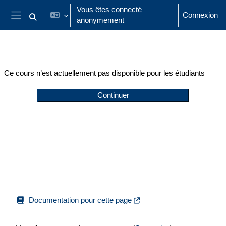
Passer au contenu principal
Vous êtes connecté
Connexion
anonymement
Activer/désactiver la saisie de recherche
Panneau latéral
Ce cours n’est actuellement pas disponible pour les étudiants
Continuer
Documentation pour cette page