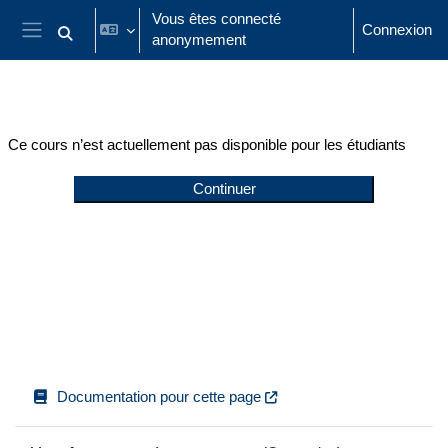
Passer au contenu principal
Vous êtes connecté
Connexion
anonymement
Activer/désactiver la saisie de recherche
Panneau latéral
Ce cours n’est actuellement pas disponible pour les étudiants
Continuer
Documentation pour cette page