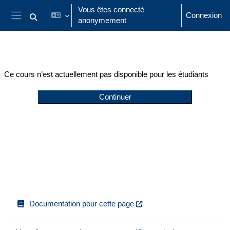
Passer au contenu principal
Vous êtes connecté
Connexion
anonymement
Activer/désactiver la saisie de recherche
Panneau latéral
Ce cours n’est actuellement pas disponible pour les étudiants
Continuer
Documentation pour cette page