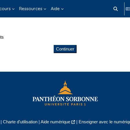
cours
Ressources
Aide
Activer/d
ts
Continuer
|
Charte d'utilisation
|
Aide numérique
|
Enseigner avec le numériqu