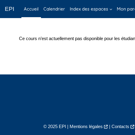
Passer au contenu principal
EPI
Accueil
Calendrier
Index des espaces
Mon par
Ce cours n’est actuellement pas disponible pour les étudian
© 2025 EPI |
Mentions légales
|
Contacts