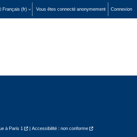
Français ‎(fr)‎
Vous êtes connecté anonymement
Connexion
ésactiver la saisie de recherche
e à Paris 1
|
Accessibilité : non conforme