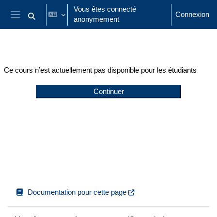
Passer au contenu principal
Vous êtes connecté
Connexion
anonymement
Activer/désactiver la saisie de recherche
Panneau latéral
Ce cours n’est actuellement pas disponible pour les étudiants
Continuer
Documentation pour cette page