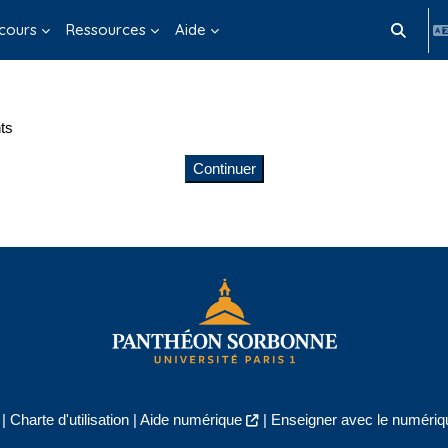
cours
Ressources
Aide
Activer/d
ts
Continuer
|
Charte d'utilisation
|
Aide numérique
|
Enseigner avec le numériqu