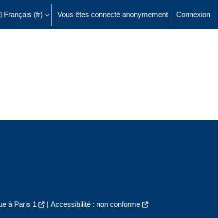
Français ‎(fr)‎
Vous êtes connecté anonymement
Connexion
ésactiver la saisie de recherche
e à Paris 1
|
Accessibilité : non conforme