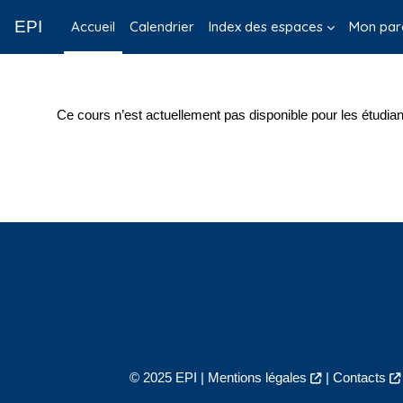
Passer au contenu principal
EPI
Accueil
Calendrier
Index des espaces
Mon par
Ce cours n’est actuellement pas disponible pour les étudian
© 2025 EPI |
Mentions légales
|
Contacts