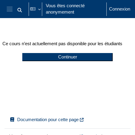
Passer au contenu principal
Vous êtes connecté
Connexion
anonymement
Activer/désactiver la saisie de recherche
Panneau latéral
Ce cours n’est actuellement pas disponible pour les étudiants
Continuer
Documentation pour cette page