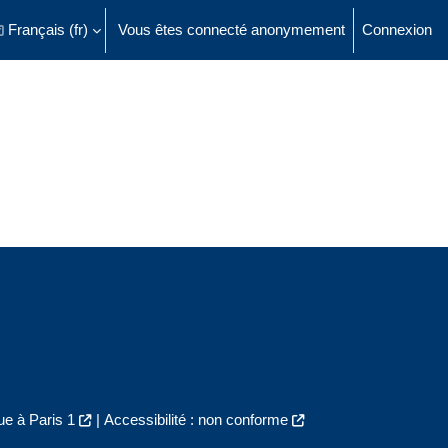
Français ‎(fr)‎
Vous êtes connecté anonymement
Connexion
ésactiver la saisie de recherche
e à Paris 1
|
Accessibilité : non conforme