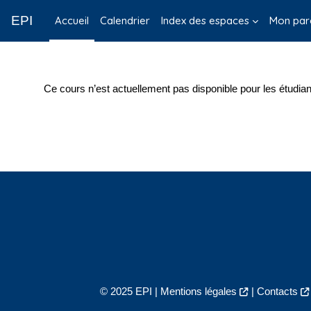
Passer au contenu principal
EPI
Accueil
Calendrier
Index des espaces
Mon par
Ce cours n’est actuellement pas disponible pour les étudian
© 2025 EPI |
Mentions légales
|
Contacts