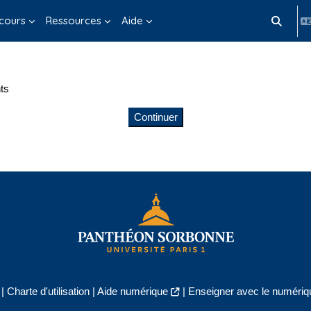
cours
Ressources
Aide
Activer/d
ts
Continuer
|
Charte d'utilisation
|
Aide numérique
|
Enseigner avec le numériqu