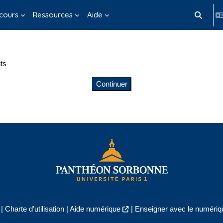
cours
Ressources
Aide
Activer/d
ts
Continuer
|
Charte d'utilisation
|
Aide numérique
|
Enseigner avec le numériqu