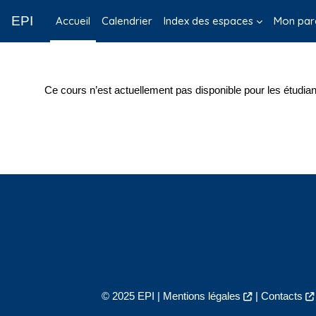
Passer au contenu principal
EPI
Accueil
Calendrier
Index des espaces
Mon par
Ce cours n’est actuellement pas disponible pour les étudian
© 2025 EPI |
Mentions légales
|
Contacts