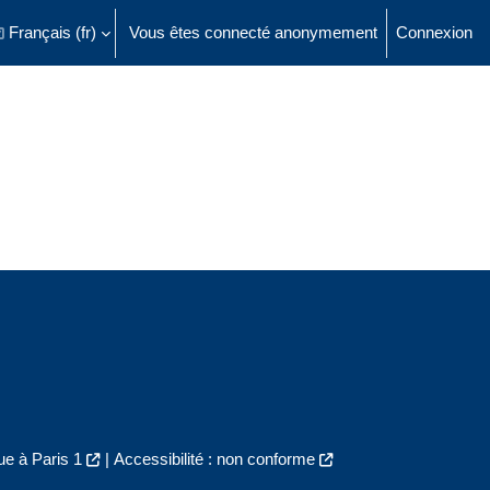
Français ‎(fr)‎
Vous êtes connecté anonymement
Connexion
ésactiver la saisie de recherche
e à Paris 1
|
Accessibilité : non conforme