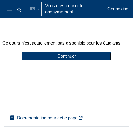
Passer au contenu principal
Vous êtes connecté
Connexion
anonymement
Activer/désactiver la saisie de recherche
Panneau latéral
Ce cours n’est actuellement pas disponible pour les étudiants
Continuer
Documentation pour cette page