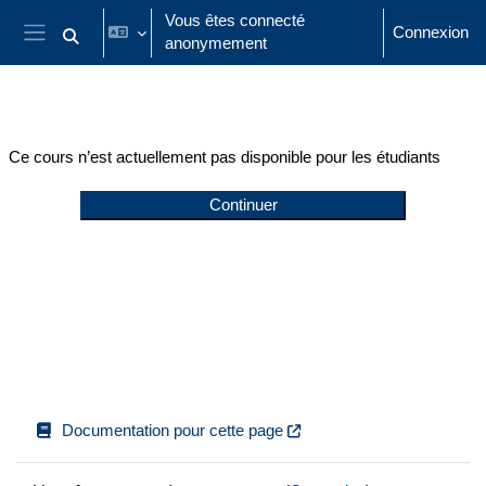
Passer au contenu principal
Vous êtes connecté
Connexion
anonymement
Activer/désactiver la saisie de recherche
Panneau latéral
Ce cours n’est actuellement pas disponible pour les étudiants
Continuer
Documentation pour cette page