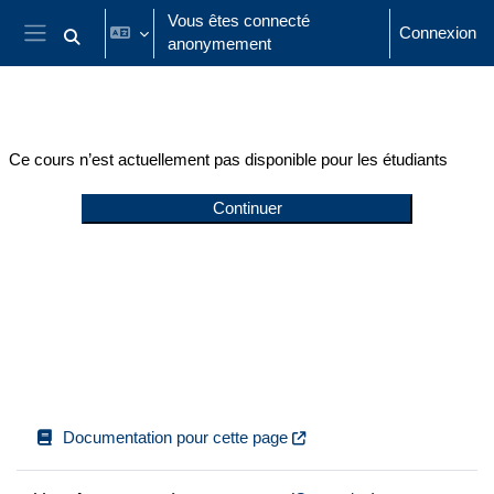
Passer au contenu principal
Vous êtes connecté
Connexion
anonymement
Activer/désactiver la saisie de recherche
Panneau latéral
Ce cours n’est actuellement pas disponible pour les étudiants
Continuer
Documentation pour cette page