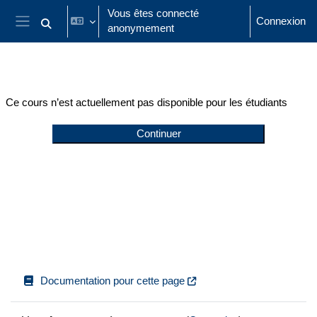
Passer au contenu principal
Vous êtes connecté
Connexion
anonymement
Activer/désactiver la saisie de recherche
Panneau latéral
Ce cours n’est actuellement pas disponible pour les étudiants
Continuer
Documentation pour cette page