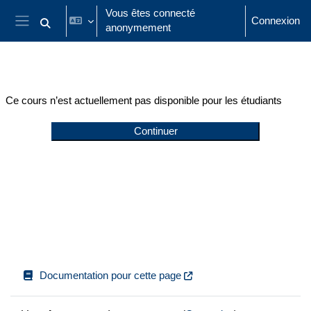
Passer au contenu principal
Vous êtes connecté
Connexion
anonymement
Activer/désactiver la saisie de recherche
Panneau latéral
Ce cours n’est actuellement pas disponible pour les étudiants
Continuer
Documentation pour cette page