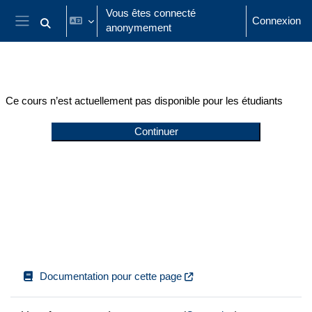
Passer au contenu principal
Vous êtes connecté
Connexion
anonymement
Activer/désactiver la saisie de recherche
Panneau latéral
Ce cours n’est actuellement pas disponible pour les étudiants
Continuer
Documentation pour cette page