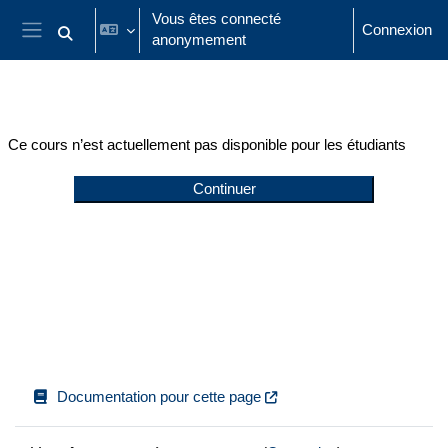
Passer au contenu principal
Vous êtes connecté
Connexion
anonymement
Activer/désactiver la saisie de recherche
Panneau latéral
Ce cours n’est actuellement pas disponible pour les étudiants
Continuer
Documentation pour cette page