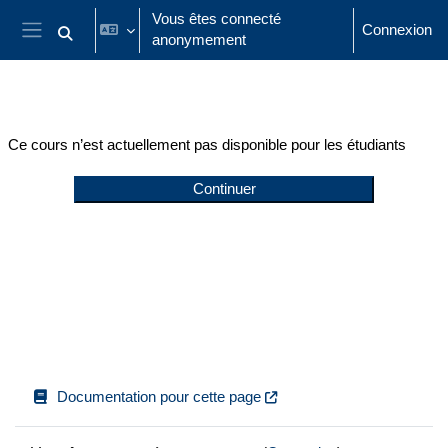
Passer au contenu principal
Vous êtes connecté
Connexion
anonymement
Activer/désactiver la saisie de recherche
Panneau latéral
Ce cours n’est actuellement pas disponible pour les étudiants
Continuer
Documentation pour cette page