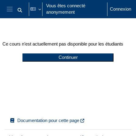
Passer au contenu principal
Vous êtes connecté
Connexion
anonymement
Activer/désactiver la saisie de recherche
Panneau latéral
Ce cours n’est actuellement pas disponible pour les étudiants
Continuer
Documentation pour cette page