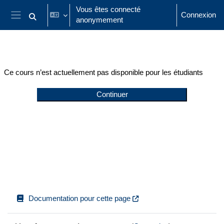
Passer au contenu principal
Vous êtes connecté
Connexion
anonymement
Activer/désactiver la saisie de recherche
Panneau latéral
Ce cours n’est actuellement pas disponible pour les étudiants
Continuer
Documentation pour cette page