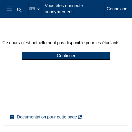
Passer au contenu principal
Vous êtes connecté
Connexion
anonymement
Activer/désactiver la saisie de recherche
Panneau latéral
Ce cours n’est actuellement pas disponible pour les étudiants
Continuer
Documentation pour cette page