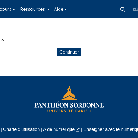
cours
Ressources
Aide
Activer/d
ts
Continuer
|
Charte d'utilisation
|
Aide numérique
|
Enseigner avec le numériqu