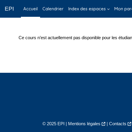
Passer au contenu principal
EPI
Accueil
Calendrier
Index des espaces
Mon par
Ce cours n’est actuellement pas disponible pour les étudian
© 2025 EPI |
Mentions légales
|
Contacts