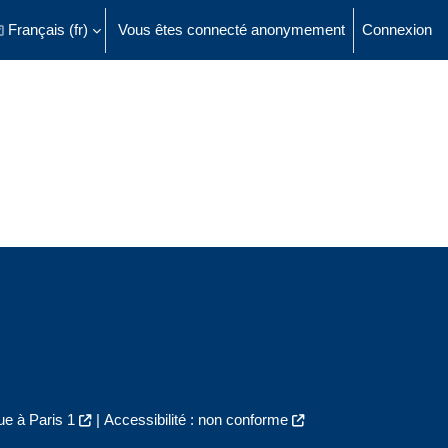
Français ‎(fr)‎
Vous êtes connecté anonymement
Connexion
ésactiver la saisie de recherche
e à Paris 1
|
Accessibilité : non conforme