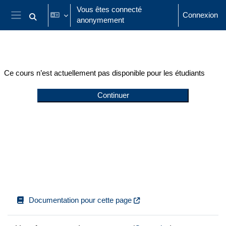
Passer au contenu principal
Vous êtes connecté
Connexion
anonymement
Activer/désactiver la saisie de recherche
Panneau latéral
Ce cours n’est actuellement pas disponible pour les étudiants
Continuer
Documentation pour cette page