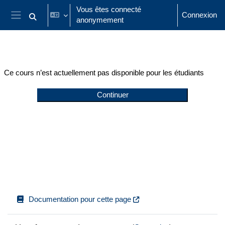
Passer au contenu principal
Vous êtes connecté
Connexion
anonymement
Activer/désactiver la saisie de recherche
Panneau latéral
Ce cours n’est actuellement pas disponible pour les étudiants
Continuer
Documentation pour cette page