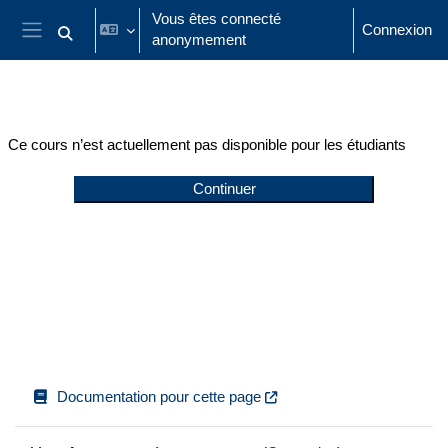
Passer au contenu principal
Vous êtes connecté
Connexion
anonymement
Activer/désactiver la saisie de recherche
Panneau latéral
Ce cours n’est actuellement pas disponible pour les étudiants
Continuer
Documentation pour cette page