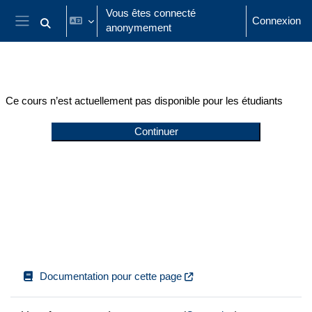
Passer au contenu principal
Vous êtes connecté
Connexion
anonymement
Activer/désactiver la saisie de recherche
Panneau latéral
Ce cours n’est actuellement pas disponible pour les étudiants
Continuer
Documentation pour cette page