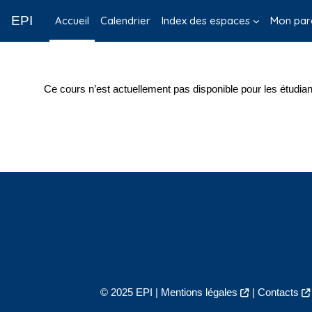
Passer au contenu principal
EPI
Accueil
Calendrier
Index des espaces
Mon par
Ce cours n’est actuellement pas disponible pour les étudian
© 2025 EPI |
Mentions légales
|
Contacts