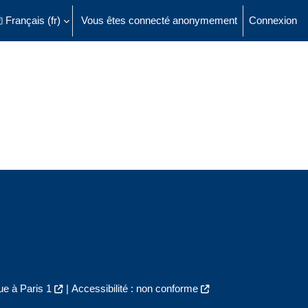
Français ‎(fr)‎
Vous êtes connecté anonymement
Connexion
ésactiver la saisie de recherche
e à Paris 1
|
Accessibilité : non conforme