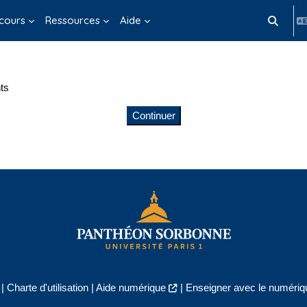
cours
Ressources
Aide
Activer/d
ts
Continuer
|
Charte d'utilisation
|
Aide numérique
|
Enseigner avec le numériqu