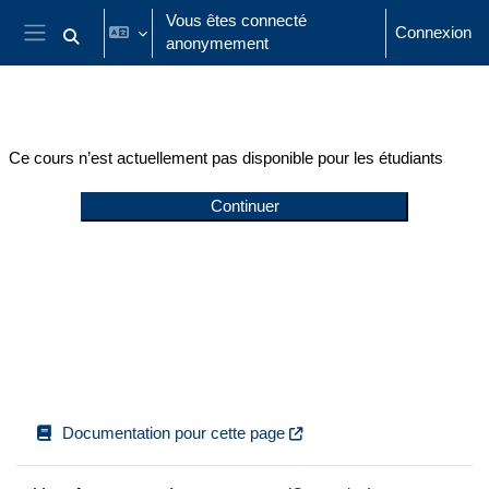
Passer au contenu principal
Vous êtes connecté
Connexion
anonymement
Activer/désactiver la saisie de recherche
Panneau latéral
Ce cours n’est actuellement pas disponible pour les étudiants
Continuer
Documentation pour cette page