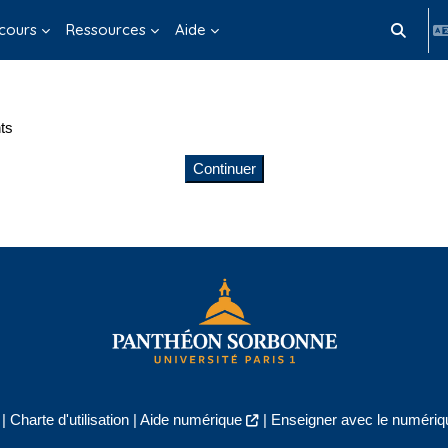
cours
Ressources
Aide
Activer/d
ts
Continuer
|
Charte d'utilisation
|
Aide numérique
|
Enseigner avec le numériqu