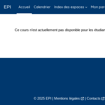
Passer au contenu principal
EPI
Accueil
Calendrier
Index des espaces
Mon par
Ce cours n’est actuellement pas disponible pour les étudian
© 2025 EPI |
Mentions légales
|
Contacts