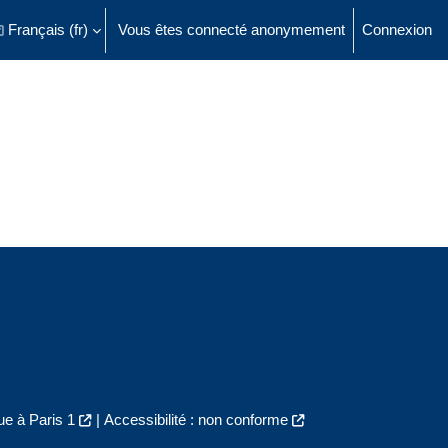
Français ‎(fr)‎
Vous êtes connecté anonymement
Connexion
ésactiver la saisie de recherche
e à Paris 1
|
Accessibilité : non conforme