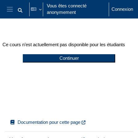
Passer au contenu principal
Vous êtes connecté
Connexion
anonymement
Activer/désactiver la saisie de recherche
Panneau latéral
Ce cours n’est actuellement pas disponible pour les étudiants
Continuer
Documentation pour cette page