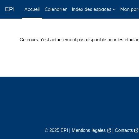
Passer au contenu principal
EPI
Accueil
Calendrier
Index des espaces
Mon par
Ce cours n’est actuellement pas disponible pour les étudian
© 2025 EPI |
Mentions légales
|
Contacts