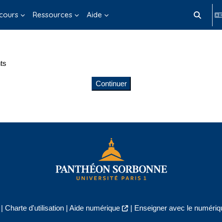
cours
Ressources
Aide
Activer/d
ts
Continuer
|
Charte d'utilisation
|
Aide numérique
|
Enseigner avec le numériqu