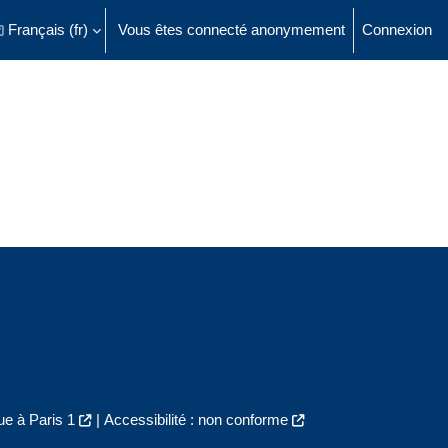
Français ‎(fr)‎
Vous êtes connecté anonymement
Connexion
ésactiver la saisie de recherche
e à Paris 1
|
Accessibilité : non conforme