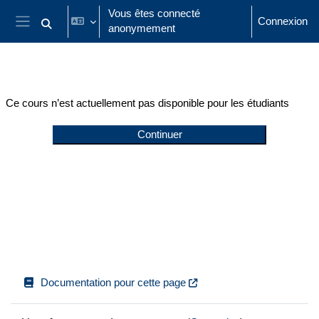
Passer au contenu principal
Vous êtes connecté
Connexion
anonymement
Activer/désactiver la saisie de recherche
Panneau latéral
Ce cours n’est actuellement pas disponible pour les étudiants
Continuer
Documentation pour cette page