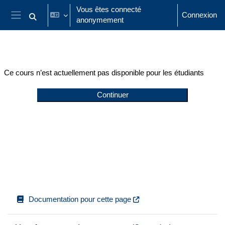
Passer au contenu principal
Vous êtes connecté
Connexion
anonymement
Activer/désactiver la saisie de recherche
Panneau latéral
Ce cours n’est actuellement pas disponible pour les étudiants
Continuer
Documentation pour cette page