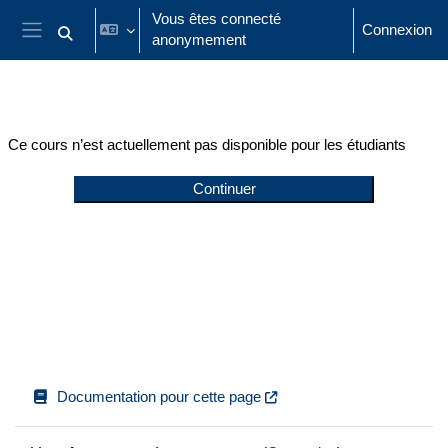
Passer au contenu principal
Vous êtes connecté
Connexion
anonymement
Activer/désactiver la saisie de recherche
Panneau latéral
Ce cours n’est actuellement pas disponible pour les étudiants
Continuer
Documentation pour cette page