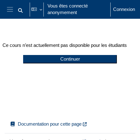
Passer au contenu principal
Vous êtes connecté
Connexion
anonymement
Activer/désactiver la saisie de recherche
Panneau latéral
Ce cours n’est actuellement pas disponible pour les étudiants
Continuer
Documentation pour cette page