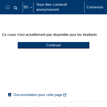
Passer au contenu principal
Vous êtes connecté
Connexion
anonymement
Activer/désactiver la saisie de recherche
Panneau latéral
Ce cours n’est actuellement pas disponible pour les étudiants
Continuer
Documentation pour cette page