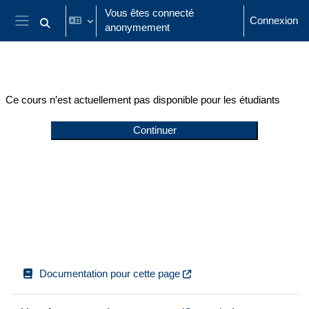
Passer au contenu principal
Vous êtes connecté
Connexion
anonymement
Activer/désactiver la saisie de recherche
Panneau latéral
Ce cours n’est actuellement pas disponible pour les étudiants
Continuer
Documentation pour cette page