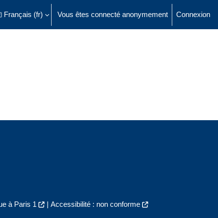
Français ‎(fr)‎
Vous êtes connecté anonymement
Connexion
ésactiver la saisie de recherche
e à Paris 1
|
Accessibilité : non conforme