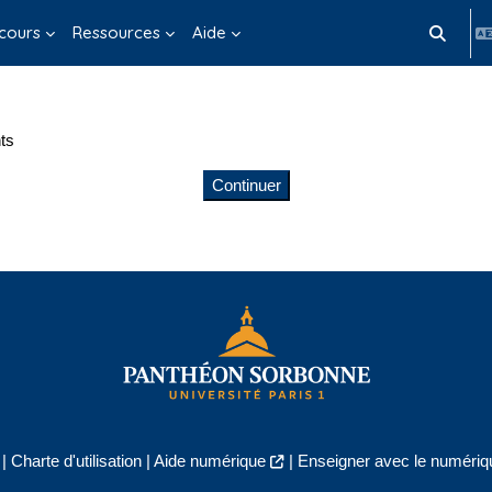
cours
Ressources
Aide
Activer/d
ts
Continuer
|
Charte d'utilisation
|
Aide numérique
|
Enseigner avec le numériqu