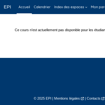
Passer au contenu principal
EPI
Accueil
Calendrier
Index des espaces
Mon par
Ce cours n’est actuellement pas disponible pour les étudian
© 2025 EPI |
Mentions légales
|
Contacts