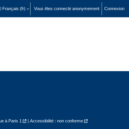
Français ‎(fr)‎
Vous êtes connecté anonymement
Connexion
ésactiver la saisie de recherche
e à Paris 1
|
Accessibilité : non conforme