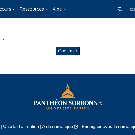
cours
Ressources
Aide
Activer/d
ts
Continuer
|
Charte d'utilisation
|
Aide numérique
|
Enseigner avec le numériqu