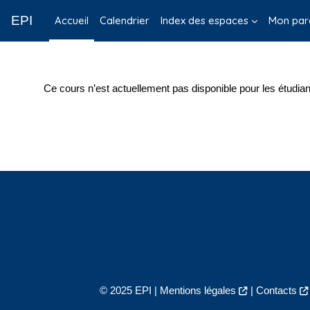
Passer au contenu principal
EPI
Accueil
Calendrier
Index des espaces
Mon par
Ce cours n’est actuellement pas disponible pour les étudian
© 2025 EPI |
Mentions légales
|
Contacts