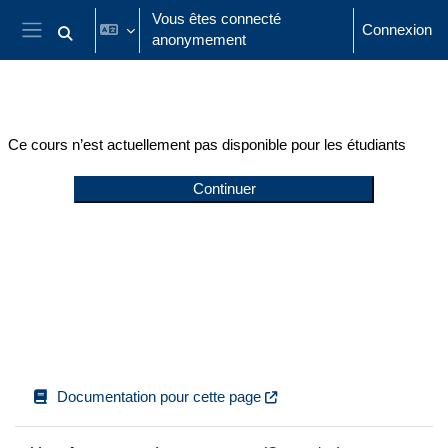
Passer au contenu principal
Vous êtes connecté
Connexion
anonymement
Activer/désactiver la saisie de recherche
Panneau latéral
Ce cours n’est actuellement pas disponible pour les étudiants
Continuer
Documentation pour cette page