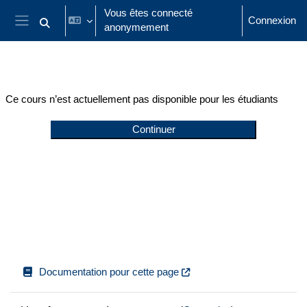
Passer au contenu principal
Vous êtes connecté
Connexion
anonymement
Activer/désactiver la saisie de recherche
Panneau latéral
Ce cours n’est actuellement pas disponible pour les étudiants
Continuer
Documentation pour cette page