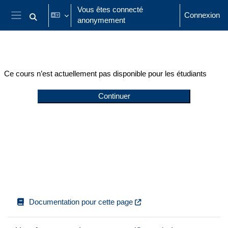
Passer au contenu principal
Vous êtes connecté
Connexion
anonymement
Activer/désactiver la saisie de recherche
Panneau latéral
Ce cours n’est actuellement pas disponible pour les étudiants
Continuer
Documentation pour cette page