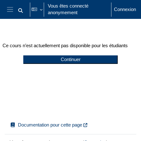
Passer au contenu principal
Vous êtes connecté
Connexion
anonymement
Activer/désactiver la saisie de recherche
Panneau latéral
Ce cours n’est actuellement pas disponible pour les étudiants
Continuer
Documentation pour cette page