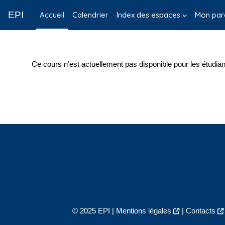
Passer au contenu principal
EPI
Accueil
Calendrier
Index des espaces
Mon par
Ce cours n’est actuellement pas disponible pour les étudian
© 2025 EPI |
Mentions légales
|
Contacts