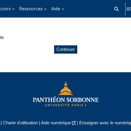
cours
Ressources
Aide
Activer/d
ts
Continuer
|
Charte d'utilisation
|
Aide numérique
|
Enseigner avec le numériqu