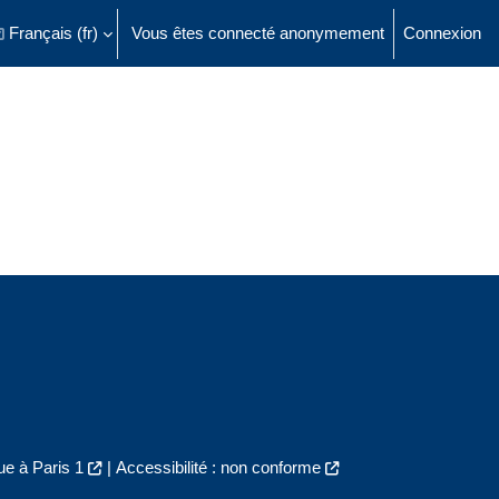
Français ‎(fr)‎
Vous êtes connecté anonymement
Connexion
ésactiver la saisie de recherche
e à Paris 1
|
Accessibilité : non conforme