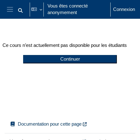
Passer au contenu principal
Vous êtes connecté
Connexion
anonymement
Activer/désactiver la saisie de recherche
Panneau latéral
Ce cours n’est actuellement pas disponible pour les étudiants
Continuer
Documentation pour cette page