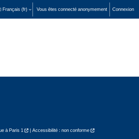
Français ‎(fr)‎
Vous êtes connecté anonymement
Connexion
ésactiver la saisie de recherche
e à Paris 1
|
Accessibilité : non conforme