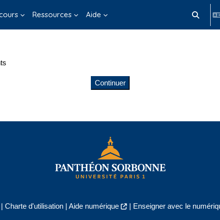
cours
Ressources
Aide
Activer/d
ts
Continuer
|
Charte d'utilisation
|
Aide numérique
|
Enseigner avec le numériqu