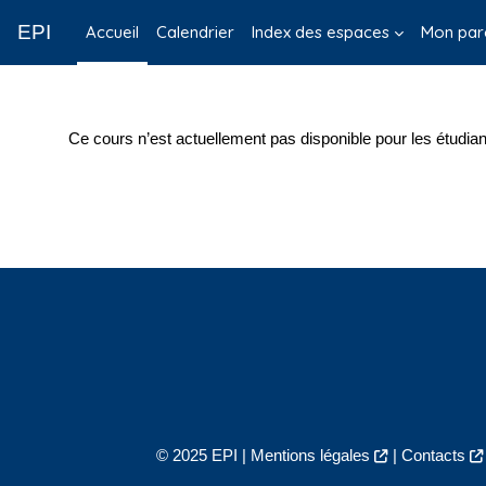
Passer au contenu principal
EPI
Accueil
Calendrier
Index des espaces
Mon par
Ce cours n’est actuellement pas disponible pour les étudian
© 2025 EPI |
Mentions légales
|
Contacts