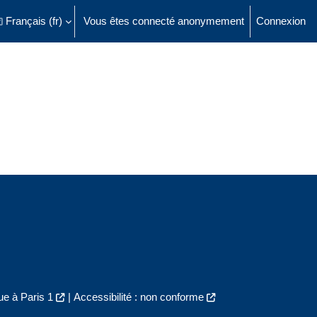
Français ‎(fr)‎
Vous êtes connecté anonymement
Connexion
ésactiver la saisie de recherche
e à Paris 1
|
Accessibilité : non conforme