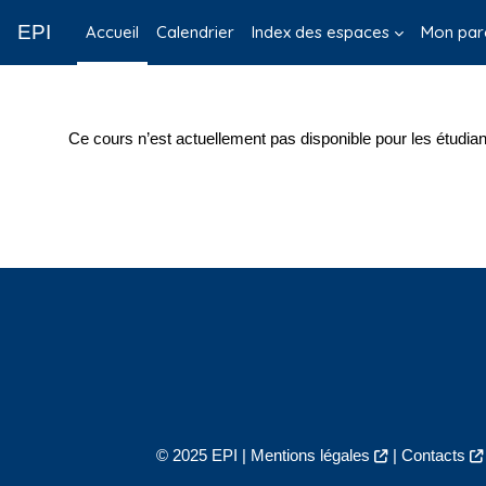
Passer au contenu principal
EPI
Accueil
Calendrier
Index des espaces
Mon par
Ce cours n’est actuellement pas disponible pour les étudian
© 2025 EPI |
Mentions légales
|
Contacts