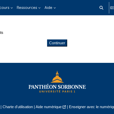
cours
Ressources
Aide
Activer/d
ts
Continuer
|
Charte d'utilisation
|
Aide numérique
|
Enseigner avec le numériqu