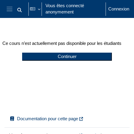
Passer au contenu principal
Vous êtes connecté
Connexion
anonymement
Activer/désactiver la saisie de recherche
Panneau latéral
Ce cours n’est actuellement pas disponible pour les étudiants
Continuer
Documentation pour cette page