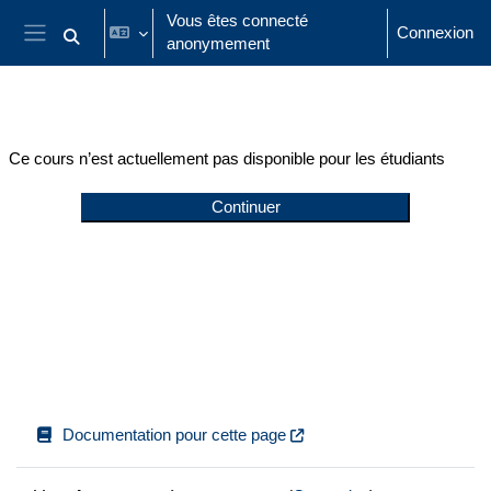
Passer au contenu principal
Vous êtes connecté
Connexion
anonymement
Activer/désactiver la saisie de recherche
Panneau latéral
Ce cours n’est actuellement pas disponible pour les étudiants
Continuer
Documentation pour cette page