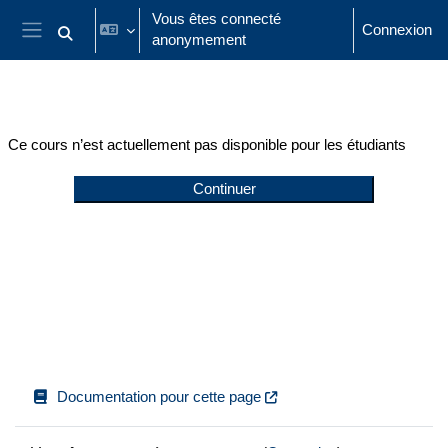
Passer au contenu principal
Vous êtes connecté
Connexion
anonymement
Activer/désactiver la saisie de recherche
Panneau latéral
Ce cours n’est actuellement pas disponible pour les étudiants
Continuer
Documentation pour cette page