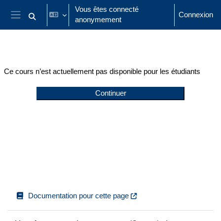
Passer au contenu principal
Vous êtes connecté
Connexion
anonymement
Activer/désactiver la saisie de recherche
Panneau latéral
Ce cours n’est actuellement pas disponible pour les étudiants
Continuer
Documentation pour cette page